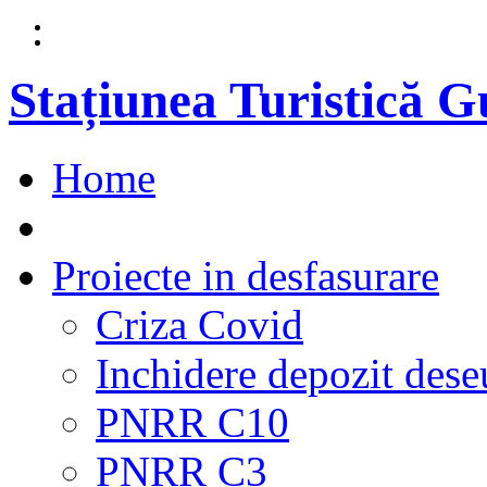
Stațiunea Turistică 
Home
Proiecte in desfasurare
Criza Covid
Inchidere depozit dese
PNRR C10
PNRR C3