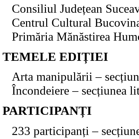
Consiliul Județean Sucea
Centrul Cultural Bucovin
Primăria Mănăstirea Hum
TEMELE EDIȚIEI
Arta manipulării – secțiun
Încondeiere – secțiunea li
PARTICIPANȚI
233 participanți – secțiune