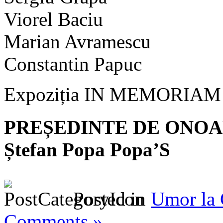
Viorel Baciu
Marian Avramescu
Constantin Papuc
Expoziția IN MEMORIA
PREȘEDINTE DE ONOAR
Ștefan Popa Popa’S
Posted in
Umor la
Comments »