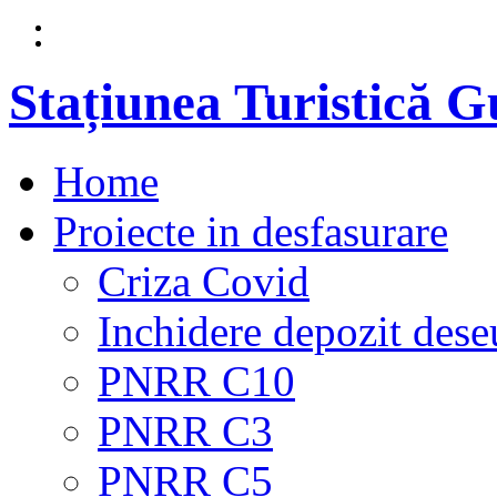
Stațiunea Turistică 
Home
Proiecte in desfasurare
Criza Covid
Inchidere depozit dese
PNRR C10
PNRR C3
PNRR C5