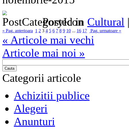
Posted in
Cultural
« Pag. anterioara
1
2
3
4
5
6
7
8
9
10
...
16
17
Pag. urmatoare »
« Articole mai vechi
Articole mai noi »
Cauta
Categorii articole
Achizitii publice
Alegeri
Anunturi