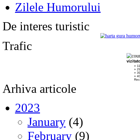
Zilele Humorului
De interes turistic
Trafic
vizitat
» 1
» 2
» 3
» 40
Rec
Arhiva articole
2023
January
(4)
February
(9)