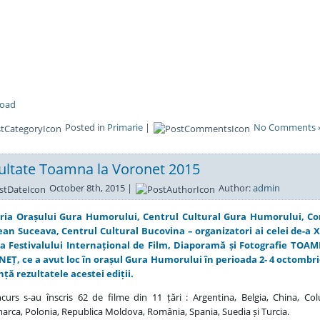
oad
Posted in
Primarie
|
No Comments 
ultate Toamna la Voronet 2015
October 8th, 2015 |
Author:
admin
ria Orașului Gura Humorului, Centrul Cultural Gura Humorului, Con
ean Suceava, Centrul Cultural Bucovina – organizatori ai celei de-a 
i a Festivalului Internațional de Film, Diaporamă și Fotografie TOA
EȚ, ce a avut loc în orașul Gura Humorului în perioada 2- 4 octombri
ță rezultatele acestei ediții.
curs s-au înscris 62 de filme din 11 țări : Argentina, Belgia, China, Co
rca, Polonia, Republica Moldova, România, Spania, Suedia și Turcia.