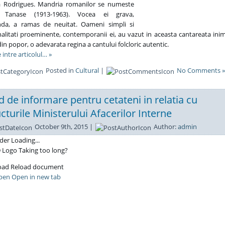
a Rodrigues. Mandria romanilor se numeste
 Tanase (1913-1963). Vocea ei grava,
nda, a ramas de neuitat. Oameni simpli si
alitati proeminente, contemporanii ei, au vazut in aceasta cantareata inim
 din popor, o adevarata regina a cantului folcloric autentic.
 intre articolul… »
Posted in
Cultural
|
No Comments »
d de informare pentru cetateni in relatia cu
ucturile Ministerului Afacerilor Interne
October 9th, 2015 |
Author:
admin
Loading...
Taking too long?
Reload document
Open in new tab