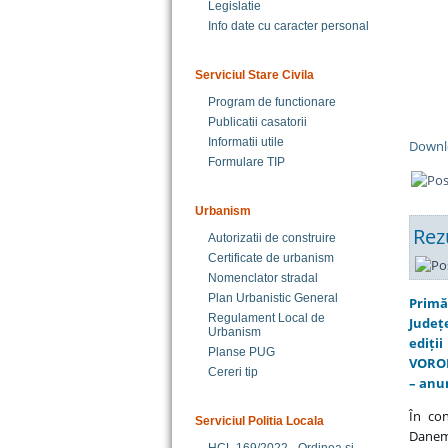
Legislatie
Info date cu caracter personal
Serviciul Stare Civila
Program de functionare
Publicatii casatorii
Informatii utile
Downl
Formulare TIP
Urbanism
Rez
Autorizatii de construire
Certificate de urbanism
Nomenclator stradal
Plan Urbanistic General
Primă
Regulament Local de
Județ
Urbanism
ediți
Planse PUG
VORON
Cereri tip
– anun
În con
Serviciul Politia Locala
Danema