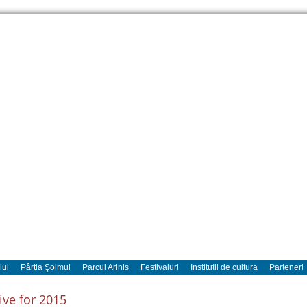
lui
Pârtia Şoimul
Parcul Arinis
Festivaluri
Institutii de cultura
Parteneri
ive for 2015