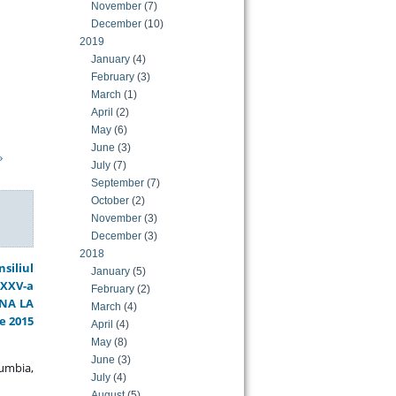
November
(7)
December
(10)
2019
January
(4)
February
(3)
March
(1)
April
(2)
May
(6)
June
(3)
»
July
(7)
September
(7)
October
(2)
November
(3)
December
(3)
2018
siliul
January
(5)
XXXV-a
February
(2)
MNA LA
March
(4)
e 2015
April
(4)
May
(8)
June
(3)
lumbia,
July
(4)
August
(5)