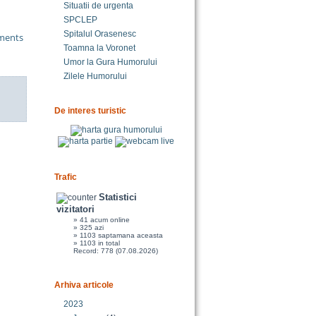
Situatii de urgenta
SPCLEP
Spitalul Orasenesc
ments
Toamna la Voronet
Umor la Gura Humorului
Zilele Humorului
De interes turistic
Trafic
Statistici
vizitatori
» 41 acum online
» 325 azi
» 1103 saptamana aceasta
» 1103 in total
Record: 778 (07.08.2026)
Arhiva articole
2023