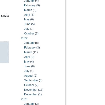
January
(4)
February
(9)
March
(5)
April
(6)
itabila
May
(6)
June
(5)
July
(1)
October
(1)
2022
January
(8)
February
(3)
March
(11)
April
(9)
May
(4)
June
(6)
July
(5)
August
(2)
September
(4)
October
(2)
November
(13)
December
(1)
2021
January
(3)