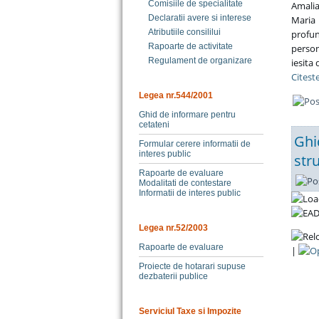
Comisiile de specialitate
Amali
Declaratii avere si interese
Maria
Atributiile consililui
profu
Rapoarte de activitate
person
Regulament de organizare
iesita
Citeste
Legea nr.544/2001
Ghid de informare pentru
cetateni
Ghi
Formular cerere informatii de
interes public
str
Rapoarte de evaluare
Modalitati de contestare
Informatii de interes public
Legea nr.52/2003
Rapoarte de evaluare
|
Proiecte de hotarari supuse
dezbaterii publice
Serviciul Taxe si Impozite