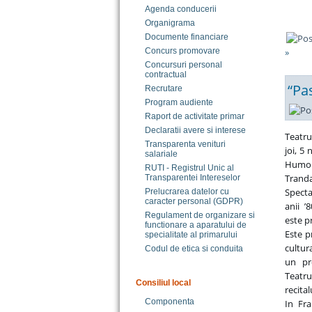
Agenda conducerii
Organigrama
Documente financiare
»
Concurs promovare
Concursuri personal
contractual
“Pa
Recrutare
Program audiente
Raport de activitate primar
Declaratii avere si interese
Teatru
Transparenta venituri
joi, 5
salariale
Humor
RUTI - Registrul Unic al
Trand
Transparentei Intereselor
Specta
Prelucrarea datelor cu
caracter personal (GDPR)
anii ’
Regulament de organizare si
este p
functionare a aparatului de
Este p
specialitate al primarului
cultura
Codul de etica si conduita
un pr
Teatr
Consiliul local
recital
Componenta
In Fra