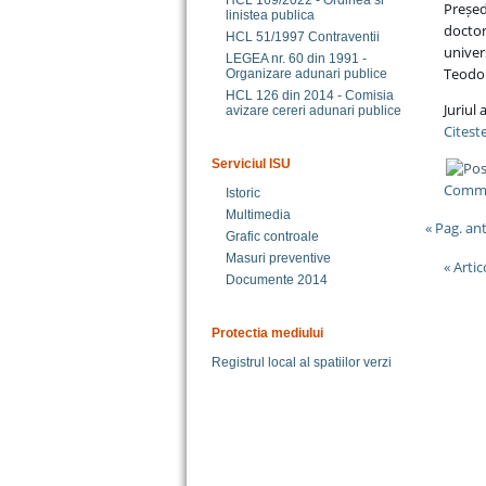
HCL 169/2022 - Ordinea si
Președ
linistea publica
doctor
HCL 51/1997 Contraventii
unive
LEGEA nr. 60 din 1991 -
Teodoro
Organizare adunari publice
HCL 126 din 2014 - Comisia
Juriul
avizare cereri adunari publice
Citeste
Serviciul ISU
Comme
Istoric
Multimedia
« Pag. an
Grafic controale
Masuri preventive
« Arti
Documente 2014
Protectia mediului
Registrul local al spatiilor verzi