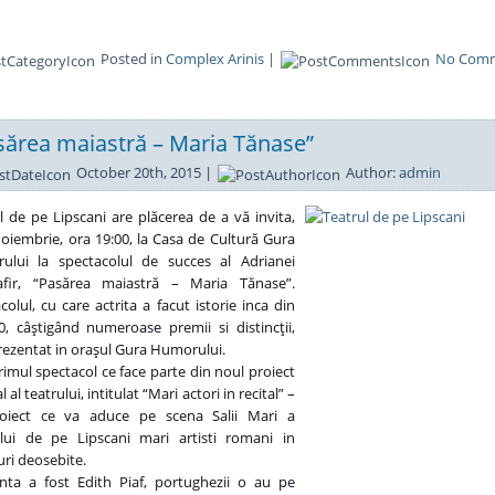
Posted in
Complex Arinis
|
No Com
sărea maiastră – Maria Tănase”
October 20th, 2015 |
Author:
admin
l de pe Lipscani are plăcerea de a vă invita,
 noiembrie, ora 19:00, la Casa de Cultură Gura
ului la spectacolul de succes al Adrianei
afir, “Pasărea maiastră – Maria Tănase”.
colul, cu care actrita a facut istorie inca din
80, câştigând numeroase premii si distincţii,
rezentat in oraşul Gura Humorului.
rimul spectacol ce face parte din noul proiect
l al teatrului, intitulat “Mari actori in recital” –
oiect ce va aduce pe scena Salii Mari a
ului de pe Lipscani mari artisti romani in
uri deosebite.
nta a fost Edith Piaf, portughezii o au pe