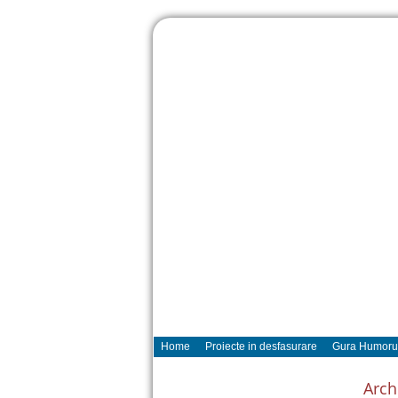
Home
Proiecte in desfasurare
Gura Humoru
Arch