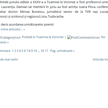
intele juriului ediției a XXXV-a a Toamnei la Voroneț a fost profesorul univ
 Laurenţiu Damian iar membrii în juriu au fost actrița Ioana Flora, confere
rsitar doctor Mircea Bunescu, jurnalistul senior de la TVR Iași Luci
vici și scriitorul și regizorul Liviu Tudorache.
 a decis acordarea următoarelor premii:
 intre articolul… »
Posted in
Toamna la Voronet
|
No
nts »
terioara
1
2
3
4
5
6
7
8
9
10
...
16
17
Pag. urmatoare »
cole mai vechi
Articole ma