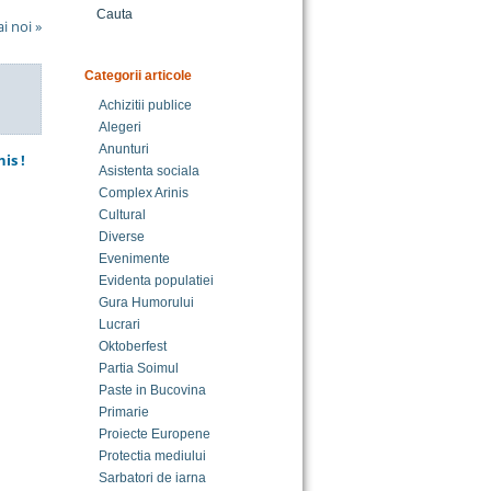
Cauta
i noi »
Categorii articole
Achizitii publice
Alegeri
Anunturi
is !
Asistenta sociala
Complex Arinis
Cultural
Diverse
Evenimente
Evidenta populatiei
Gura Humorului
Lucrari
Oktoberfest
Partia Soimul
Paste in Bucovina
Primarie
Proiecte Europene
Protectia mediului
Sarbatori de iarna