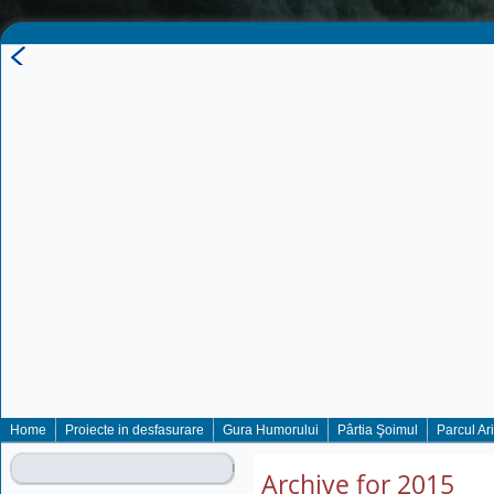
Home
Proiecte in desfasurare
Gura Humorului
Pârtia Şoimul
Parcul Ar
Archive for 2015