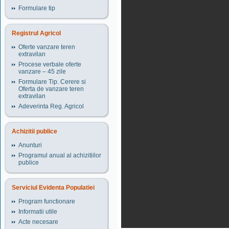
Formulare tip
Registrul Agricol
Oferte vanzare teren
extravilan
Procese verbale oferte
vanzare – 45 zile
Formulare Tip. Cerere si
Oferta de vanzare teren
extravilan
Adeverinta Reg. Agricol
Achizitii publice
Anunturi
Programul anual al achizitiilor
publice
Serviciul Evidenta Populatiei
Program functionare
Informatii utile
Acte necesare