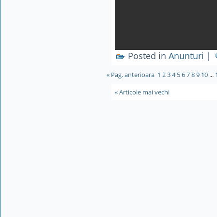
Posted in
Anunturi
|
« Pag. anterioara
1
2
3
4
5
6
7
8
9
10
...
« Articole mai vechi