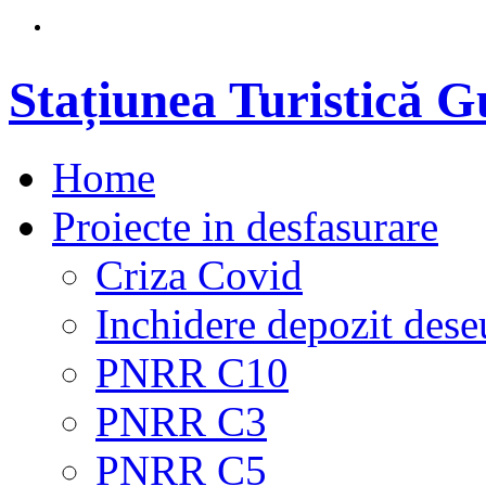
Stațiunea Turistică 
Home
Proiecte in desfasurare
Criza Covid
Inchidere depozit dese
PNRR C10
PNRR C3
PNRR C5