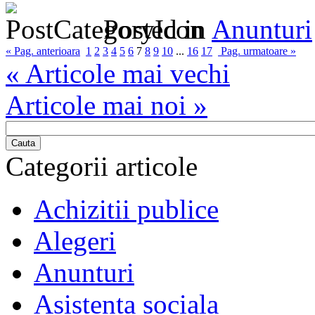
Posted in
Anunturi
« Pag. anterioara
1
2
3
4
5
6
7
8
9
10
...
16
17
Pag. urmatoare »
« Articole mai vechi
Articole mai noi »
Cauta
Categorii articole
Achizitii publice
Alegeri
Anunturi
Asistenta sociala