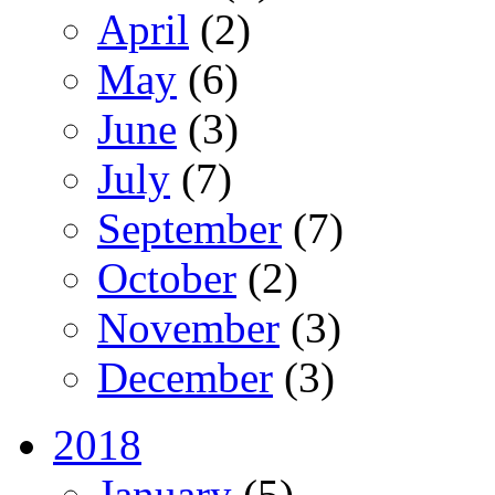
April
(2)
May
(6)
June
(3)
July
(7)
September
(7)
October
(2)
November
(3)
December
(3)
2018
January
(5)