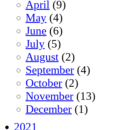
April
(9)
May
(4)
June
(6)
July
(5)
August
(2)
September
(4)
October
(2)
November
(13)
December
(1)
2021