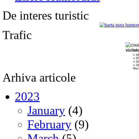
De interes turistic
Trafic
vizitat
» 4
» 5
» 3
» 34
Rec
Arhiva articole
2023
January
(4)
February
(9)
March
(5)