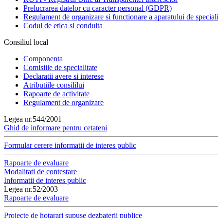
Prelucrarea datelor cu caracter personal (GDPR)
Regulament de organizare si functionare a aparatului de speciali
Codul de etica si conduita
Consiliul local
Componenta
Comisiile de specialitate
Declaratii avere si interese
Atributiile consililui
Rapoarte de activitate
Regulament de organizare
Legea nr.544/2001
Ghid de informare pentru cetateni
Formular cerere informatii de interes public
Rapoarte de evaluare
Modalitati de contestare
Informatii de interes public
Legea nr.52/2003
Rapoarte de evaluare
Proiecte de hotarari supuse dezbaterii publice