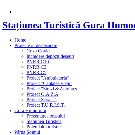
Stațiunea Turistică Gura Humo
Home
Proiecte in desfasurare
Criza Covid
Inchidere depozit deseuri
PNRR C10
PNRR C3
PNRR C5
Proiect ”Ambulatoriu”
Proiect ”Calitatea vieții”
Proiect ”Strazi & Autobuze”
Proiect O.A.Z.A
Proiect Scoala 1
Proiect T.U.R.I.S.T.
Gura Humorului
Prezentarea orasului
Statiunea Turistica
Potentialul turistic
Pârtia Şoimul