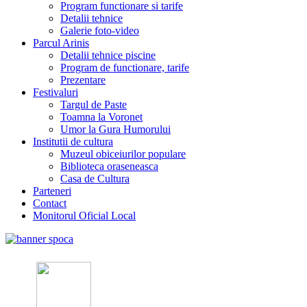
Program functionare si tarife
Detalii tehnice
Galerie foto-video
Parcul Arinis
Detalii tehnice piscine
Program de functionare, tarife
Prezentare
Festivaluri
Targul de Paste
Toamna la Voronet
Umor la Gura Humorului
Institutii de cultura
Muzeul obiceiurilor populare
Biblioteca oraseneasca
Casa de Cultura
Parteneri
Contact
Monitorul Oficial Local