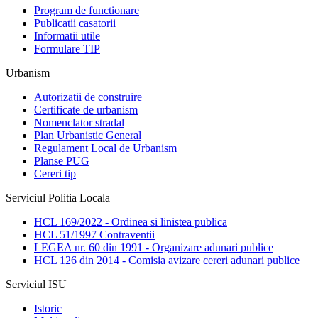
Program de functionare
Publicatii casatorii
Informatii utile
Formulare TIP
Urbanism
Autorizatii de construire
Certificate de urbanism
Nomenclator stradal
Plan Urbanistic General
Regulament Local de Urbanism
Planse PUG
Cereri tip
Serviciul Politia Locala
HCL 169/2022 - Ordinea si linistea publica
HCL 51/1997 Contraventii
LEGEA nr. 60 din 1991 - Organizare adunari publice
HCL 126 din 2014 - Comisia avizare cereri adunari publice
Serviciul ISU
Istoric