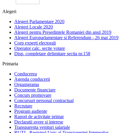
Alegeri
Alegeri Parlamentare 2020
Alegeri Locale 2020
Alegeri pentru Presedintele Romaniei din anul 2019
Alegeri Europarlamentare si Referendum - 26 mai 2019
Corp experti electorali
Operator calc. sectie votare
Disp. completare delimitare sectia nr.158
Primaria
Conducerea
Agenda conducerii
Organigrama
Documente financiare
Concurs promovare
Concursuri personal contractual
Recrutare
Program audiente
Raport de activitate primar
Declaratii avere si interese
Transparenta venituri salariale
RUTI - Registrul Unic al Transparentei Intereselor