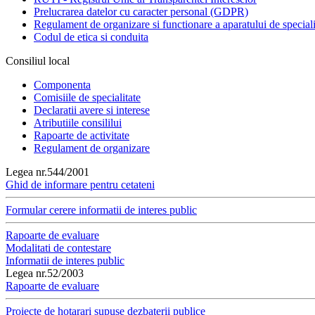
Prelucrarea datelor cu caracter personal (GDPR)
Regulament de organizare si functionare a aparatului de speciali
Codul de etica si conduita
Consiliul local
Componenta
Comisiile de specialitate
Declaratii avere si interese
Atributiile consililui
Rapoarte de activitate
Regulament de organizare
Legea nr.544/2001
Ghid de informare pentru cetateni
Formular cerere informatii de interes public
Rapoarte de evaluare
Modalitati de contestare
Informatii de interes public
Legea nr.52/2003
Rapoarte de evaluare
Proiecte de hotarari supuse dezbaterii publice