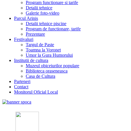
Program functionare si tarife
Detalii tehnice
Galerie foto-video
Parcul Arinis
Detalii tehnice piscine
Program de functionare, tarife
Prezentare
Festivaluri
Targul de Paste
Toamna la Voronet
Umor la Gura Humorului
Institutii de cultura
Muzeul obiceiurilor populare
Biblioteca oraseneasca
Casa de Cultura
Parteneri
Contact
Monitorul Oficial Local