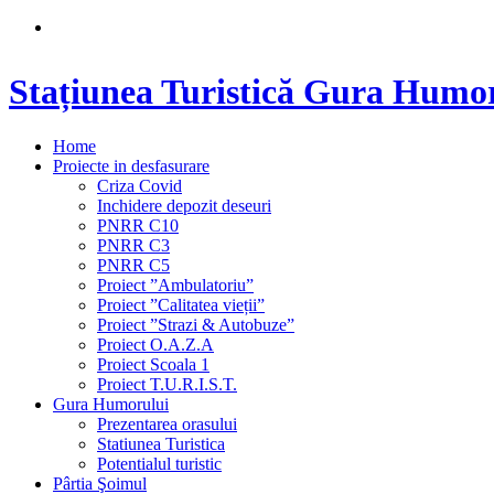
Stațiunea Turistică Gura Humo
Home
Proiecte in desfasurare
Criza Covid
Inchidere depozit deseuri
PNRR C10
PNRR C3
PNRR C5
Proiect ”Ambulatoriu”
Proiect ”Calitatea vieții”
Proiect ”Strazi & Autobuze”
Proiect O.A.Z.A
Proiect Scoala 1
Proiect T.U.R.I.S.T.
Gura Humorului
Prezentarea orasului
Statiunea Turistica
Potentialul turistic
Pârtia Şoimul