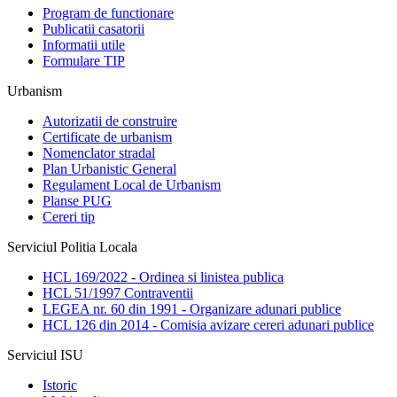
Program de functionare
Publicatii casatorii
Informatii utile
Formulare TIP
Urbanism
Autorizatii de construire
Certificate de urbanism
Nomenclator stradal
Plan Urbanistic General
Regulament Local de Urbanism
Planse PUG
Cereri tip
Serviciul Politia Locala
HCL 169/2022 - Ordinea si linistea publica
HCL 51/1997 Contraventii
LEGEA nr. 60 din 1991 - Organizare adunari publice
HCL 126 din 2014 - Comisia avizare cereri adunari publice
Serviciul ISU
Istoric