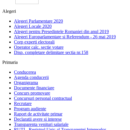
Alegeri
Alegeri Parlamentare 2020
Alegeri Locale 2020
Alegeri pentru Presedintele Romaniei din anul 2019
Alegeri Europarlamentare si Referendum - 26 mai 2019
Corp experti electorali
Operator calc. sectie votare
Disp. completare delimitare sectia nr.158
Primaria
Conducerea
Agenda conducerii
Organigrama
Documente financiare
Concurs promovare
Concursuri personal contractual
Recrutare
Program audiente
Raport de activitate primar
Declaratii avere si interese
Transparenta venituri salariale
RUTI - Registrul Unic al Transparentei Intereselor