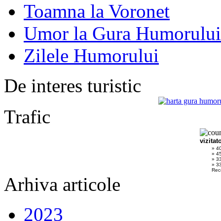
Toamna la Voronet
Umor la Gura Humorului
Zilele Humorului
De interes turistic
Trafic
vizitat
» 4
» 4
» 3
» 33
Rec
Arhiva articole
2023