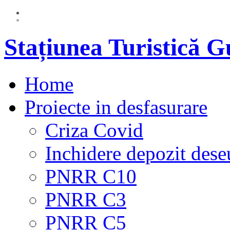
Stațiunea Turistică 
Home
Proiecte in desfasurare
Criza Covid
Inchidere depozit dese
PNRR C10
PNRR C3
PNRR C5