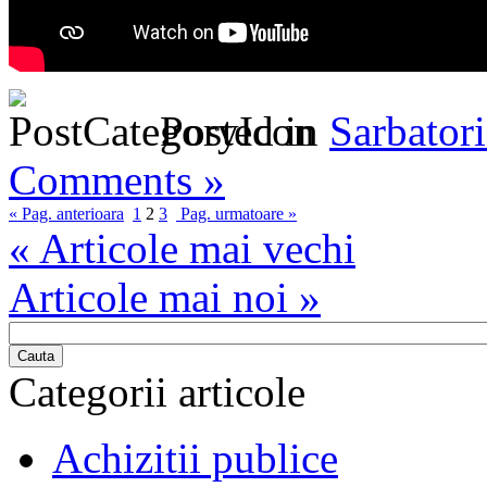
Posted in
Sarbatori
Comments »
« Pag. anterioara
1
2
3
Pag. urmatoare »
« Articole mai vechi
Articole mai noi »
Cauta
Categorii articole
Achizitii publice