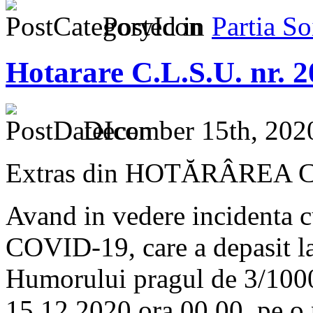
Posted in
Partia S
Hotarare C.L.S.U. nr. 2
December 15th, 202
Extras din HOTĂRÂREA C.L
Avand in vedere incidenta c
COVID-19, care a depasit la
Humorului pragul de 3/1000
15.12.2020 ora 00.00, pe o 