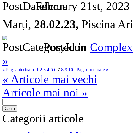
February 21st, 2023
Marți,
28.02.23,
Piscina Arin
Posted in
Complex 
»
« Pag. anterioara
1
2
3
4
5
6
7
8
9
10
Pag. urmatoare »
« Articole mai vechi
Articole mai noi »
Cauta
Categorii articole