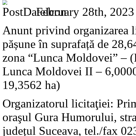
February 28th, 2023
Anunt privind organizarea li
pășune în suprafață de 28,6
zona “Lunca Moldovei” – (
Lunca Moldovei II – 6,0000
19,3562 ha)
Organizatorul licitaţiei: P
oraşul Gura Humorului, strad
județul Suceava, tel./fax 0