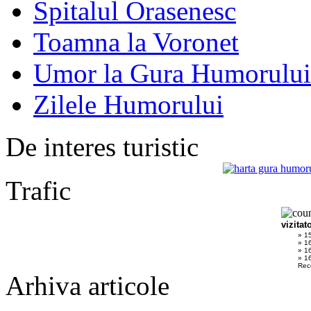
Spitalul Orasenesc
Toamna la Voronet
Umor la Gura Humorului
Zilele Humorului
De interes turistic
Trafic
vizitat
» 1
» 1
» 1
» 16
Rec
Arhiva articole