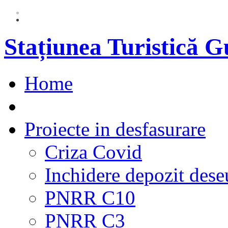
Stațiunea Turistică 
Home
Proiecte in desfasurare
Criza Covid
Inchidere depozit dese
PNRR C10
PNRR C3