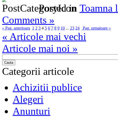
Posted in
Toamna l
Comments »
« Pag. anterioara
1
2
3
4
5
6
7
8
9
10
...
23
24
Pag. urmatoare »
« Articole mai vechi
Articole mai noi »
Cauta
Categorii articole
Achizitii publice
Alegeri
Anunturi