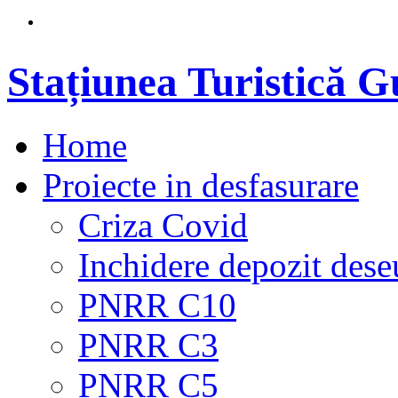
Stațiunea Turistică 
Home
Proiecte in desfasurare
Criza Covid
Inchidere depozit dese
PNRR C10
PNRR C3
PNRR C5