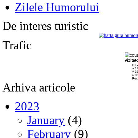
Zilele Humorului
De interes turistic
Trafic
vizitat
» 1
» 1
» 3
» 36
Rec
Arhiva articole
2023
January
(4)
February
(9)