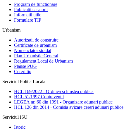
Program de functionare
Publicatii casatorii
Informatii utile
Formulare TIP
Urbanism
Autorizatii de construire
Certificate de urbanism
Nomenclator stradal
Plan Urbanistic General
Regulament Local de Urbanism
Planse PUG
Cereri tip
Serviciul Politia Locala
HCL 169/2022 - Ordinea si linistea publica
HCL 51/1997 Contraventii
LEGEA nr. 60 din 1991 - Organizare adunari publice
HCL 126 din 2014 - Comisia avizare cereri adunari publice
Serviciul ISU
Istoric