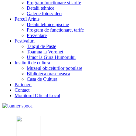
Program functionare si tarife
Detalii tehnice
Galerie foto-video
Parcul Arinis
Detalii tehnice piscine
Program de functionare, tarife
Prezentare
Festivaluri
Targul de Paste
Toamna la Voronet
Umor la Gura Humorului
Institutii de cultura
Muzeul obiceiurilor populare
Biblioteca oraseneasca
Casa de Cultura
Parteneri
Contact
Monitorul Oficial Local