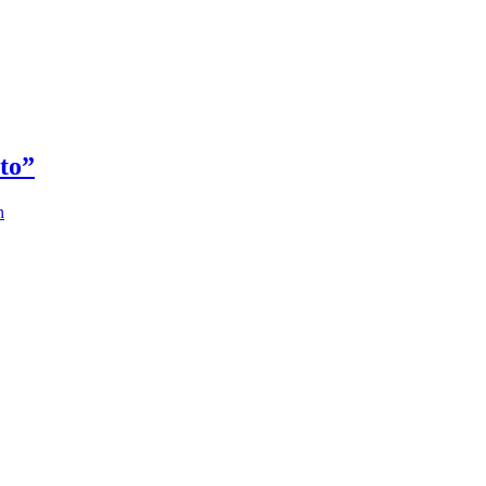
to”
n