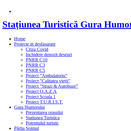
Stațiunea Turistică Gura Humo
Home
Proiecte in desfasurare
Criza Covid
Inchidere depozit deseuri
PNRR C10
PNRR C3
PNRR C5
Proiect ”Ambulatoriu”
Proiect ”Calitatea vieții”
Proiect ”Strazi & Autobuze”
Proiect O.A.Z.A
Proiect Scoala 1
Proiect T.U.R.I.S.T.
Gura Humorului
Prezentarea orasului
Statiunea Turistica
Potentialul turistic
Pârtia Şoimul