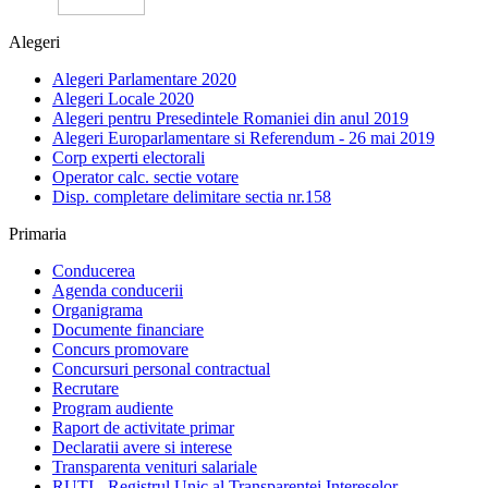
Alegeri
Alegeri Parlamentare 2020
Alegeri Locale 2020
Alegeri pentru Presedintele Romaniei din anul 2019
Alegeri Europarlamentare si Referendum - 26 mai 2019
Corp experti electorali
Operator calc. sectie votare
Disp. completare delimitare sectia nr.158
Primaria
Conducerea
Agenda conducerii
Organigrama
Documente financiare
Concurs promovare
Concursuri personal contractual
Recrutare
Program audiente
Raport de activitate primar
Declaratii avere si interese
Transparenta venituri salariale
RUTI - Registrul Unic al Transparentei Intereselor