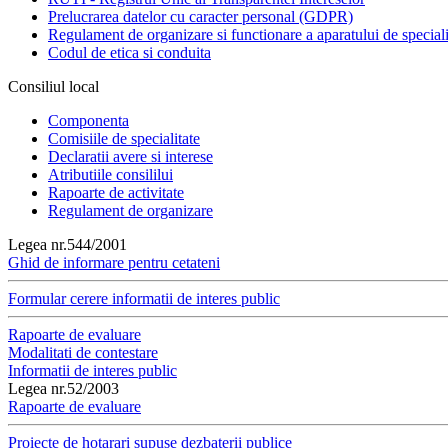
Prelucrarea datelor cu caracter personal (GDPR)
Regulament de organizare si functionare a aparatului de speciali
Codul de etica si conduita
Consiliul local
Componenta
Comisiile de specialitate
Declaratii avere si interese
Atributiile consililui
Rapoarte de activitate
Regulament de organizare
Legea nr.544/2001
Ghid de informare pentru cetateni
Formular cerere informatii de interes public
Rapoarte de evaluare
Modalitati de contestare
Informatii de interes public
Legea nr.52/2003
Rapoarte de evaluare
Proiecte de hotarari supuse dezbaterii publice