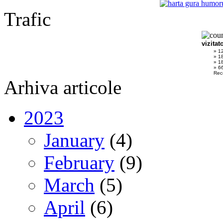
Trafic
vizitat
» 1
» 1
» 1
» 66
Rec
Arhiva articole
2023
January
(4)
February
(9)
March
(5)
April
(6)