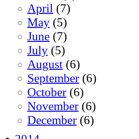
April
(7)
May
(5)
June
(7)
July
(5)
August
(6)
September
(6)
October
(6)
November
(6)
December
(6)
2014