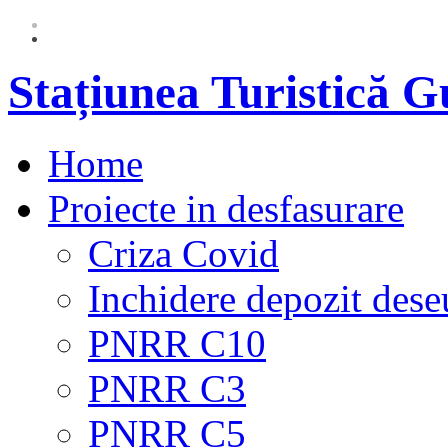
Stațiunea Turistică 
Home
Proiecte in desfasurare
Criza Covid
Inchidere depozit dese
PNRR C10
PNRR C3
PNRR C5