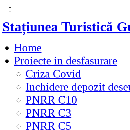
Stațiunea Turistică 
Home
Proiecte in desfasurare
Criza Covid
Inchidere depozit dese
PNRR C10
PNRR C3
PNRR C5