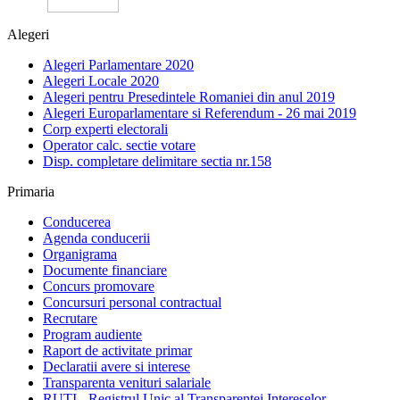
Alegeri
Alegeri Parlamentare 2020
Alegeri Locale 2020
Alegeri pentru Presedintele Romaniei din anul 2019
Alegeri Europarlamentare si Referendum - 26 mai 2019
Corp experti electorali
Operator calc. sectie votare
Disp. completare delimitare sectia nr.158
Primaria
Conducerea
Agenda conducerii
Organigrama
Documente financiare
Concurs promovare
Concursuri personal contractual
Recrutare
Program audiente
Raport de activitate primar
Declaratii avere si interese
Transparenta venituri salariale
RUTI - Registrul Unic al Transparentei Intereselor