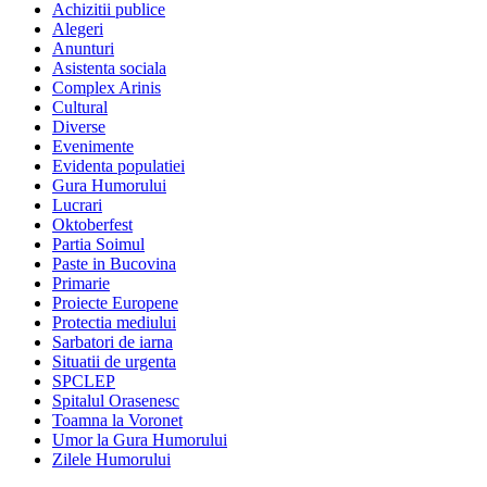
Achizitii publice
Alegeri
Anunturi
Asistenta sociala
Complex Arinis
Cultural
Diverse
Evenimente
Evidenta populatiei
Gura Humorului
Lucrari
Oktoberfest
Partia Soimul
Paste in Bucovina
Primarie
Proiecte Europene
Protectia mediului
Sarbatori de iarna
Situatii de urgenta
SPCLEP
Spitalul Orasenesc
Toamna la Voronet
Umor la Gura Humorului
Zilele Humorului