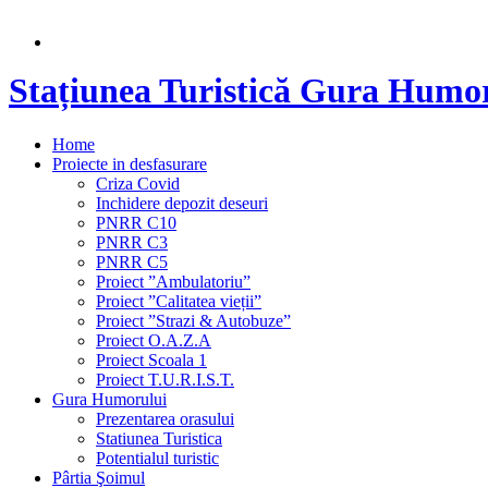
Stațiunea Turistică Gura Humo
Home
Proiecte in desfasurare
Criza Covid
Inchidere depozit deseuri
PNRR C10
PNRR C3
PNRR C5
Proiect ”Ambulatoriu”
Proiect ”Calitatea vieții”
Proiect ”Strazi & Autobuze”
Proiect O.A.Z.A
Proiect Scoala 1
Proiect T.U.R.I.S.T.
Gura Humorului
Prezentarea orasului
Statiunea Turistica
Potentialul turistic
Pârtia Şoimul