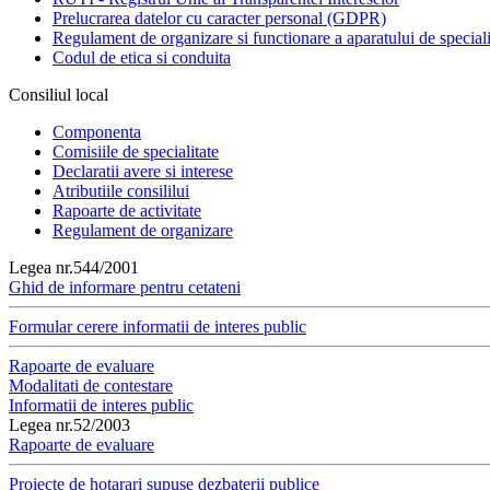
Prelucrarea datelor cu caracter personal (GDPR)
Regulament de organizare si functionare a aparatului de speciali
Codul de etica si conduita
Consiliul local
Componenta
Comisiile de specialitate
Declaratii avere si interese
Atributiile consililui
Rapoarte de activitate
Regulament de organizare
Legea nr.544/2001
Ghid de informare pentru cetateni
Formular cerere informatii de interes public
Rapoarte de evaluare
Modalitati de contestare
Informatii de interes public
Legea nr.52/2003
Rapoarte de evaluare
Proiecte de hotarari supuse dezbaterii publice