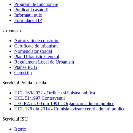
Program de functionare
Publicatii casatorii
Informatii utile
Formulare TIP
Urbanism
Autorizatii de construire
Certificate de urbanism
Nomenclator stradal
Plan Urbanistic General
Regulament Local de Urbanism
Planse PUG
Cereri tip
Serviciul Politia Locala
HCL 169/2022 - Ordinea si linistea publica
HCL 51/1997 Contraventii
LEGEA nr. 60 din 1991 - Organizare adunari publice
HCL 126 din 2014 - Comisia avizare cereri adunari publice
Serviciul ISU
Istoric