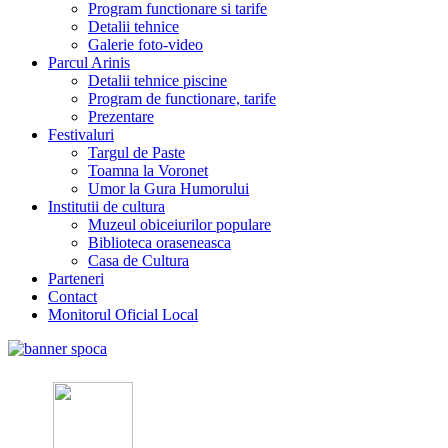
Program functionare si tarife
Detalii tehnice
Galerie foto-video
Parcul Arinis
Detalii tehnice piscine
Program de functionare, tarife
Prezentare
Festivaluri
Targul de Paste
Toamna la Voronet
Umor la Gura Humorului
Institutii de cultura
Muzeul obiceiurilor populare
Biblioteca oraseneasca
Casa de Cultura
Parteneri
Contact
Monitorul Oficial Local