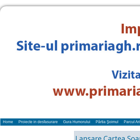
Home
Proiecte in desfasurare
Gura Humorului
Pârtia Şoimul
Parcul Ar
Lansare Cartea Soap