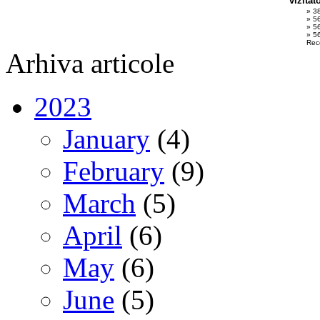
vizitat
» 3
» 5
» 5
» 56
Rec
Arhiva articole
2023
January
(4)
February
(9)
March
(5)
April
(6)
May
(6)
June
(5)