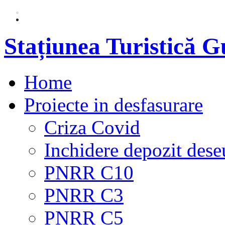
Stațiunea Turistică 
Home
Proiecte in desfasurare
Criza Covid
Inchidere depozit dese
PNRR C10
PNRR C3
PNRR C5