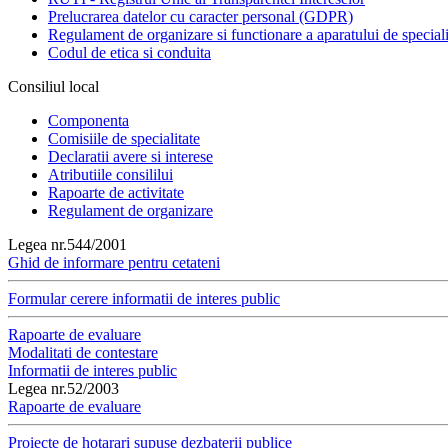
Prelucrarea datelor cu caracter personal (GDPR)
Regulament de organizare si functionare a aparatului de speciali
Codul de etica si conduita
Consiliul local
Componenta
Comisiile de specialitate
Declaratii avere si interese
Atributiile consililui
Rapoarte de activitate
Regulament de organizare
Legea nr.544/2001
Ghid de informare pentru cetateni
Formular cerere informatii de interes public
Rapoarte de evaluare
Modalitati de contestare
Informatii de interes public
Legea nr.52/2003
Rapoarte de evaluare
Proiecte de hotarari supuse dezbaterii publice