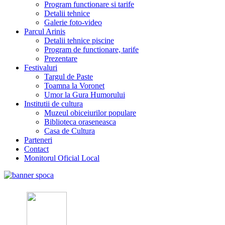
Program functionare si tarife
Detalii tehnice
Galerie foto-video
Parcul Arinis
Detalii tehnice piscine
Program de functionare, tarife
Prezentare
Festivaluri
Targul de Paste
Toamna la Voronet
Umor la Gura Humorului
Institutii de cultura
Muzeul obiceiurilor populare
Biblioteca oraseneasca
Casa de Cultura
Parteneri
Contact
Monitorul Oficial Local