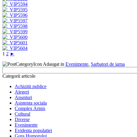
1
2
►
Adaugat in
Evenimente
,
Sarbatori de iarna
Categorii articole
Achizitii publice
Alegeri
Anunturi
Asistenta sociala
Complex Arinis
Cultural
Diverse
Evenimente
Evidenta populatiei
Gura Humorului