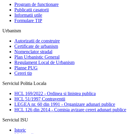
Program de functionare
Publicatii casatorii
Informatii utile
Formulare TIP
Urbanism
Autorizatii de construire
Certificate de urbanism
Nomenclator stradal
Plan Urbanistic General
Regulament Local de Urbanism
Planse PUG
Cereri tip
Serviciul Politia Locala
HCL 169/2022 - Ordinea si linistea publica
HCL 51/1997 Contraventii
LEGEA nr. 60 din 1991 - Organizare adunari publice
HCL 126 din 2014 - Comisia avizare cereri adunari publice
Serviciul ISU
Istoric