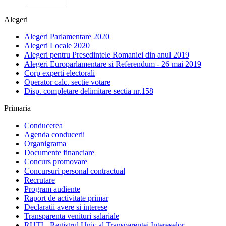
Alegeri
Alegeri Parlamentare 2020
Alegeri Locale 2020
Alegeri pentru Presedintele Romaniei din anul 2019
Alegeri Europarlamentare si Referendum - 26 mai 2019
Corp experti electorali
Operator calc. sectie votare
Disp. completare delimitare sectia nr.158
Primaria
Conducerea
Agenda conducerii
Organigrama
Documente financiare
Concurs promovare
Concursuri personal contractual
Recrutare
Program audiente
Raport de activitate primar
Declaratii avere si interese
Transparenta venituri salariale
RUTI - Registrul Unic al Transparentei Intereselor