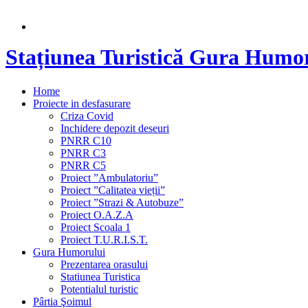
Stațiunea Turistică Gura Humo
Home
Proiecte in desfasurare
Criza Covid
Inchidere depozit deseuri
PNRR C10
PNRR C3
PNRR C5
Proiect ”Ambulatoriu”
Proiect ”Calitatea vieții”
Proiect ”Strazi & Autobuze”
Proiect O.A.Z.A
Proiect Scoala 1
Proiect T.U.R.I.S.T.
Gura Humorului
Prezentarea orasului
Statiunea Turistica
Potentialul turistic
Pârtia Şoimul