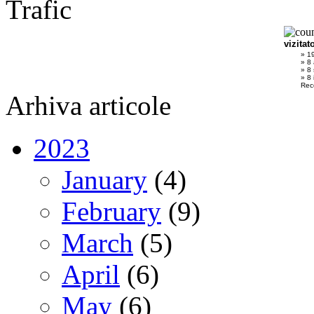
Trafic
vizitat
» 1
» 8 
» 8
» 8 
Rec
Arhiva articole
2023
January
(4)
February
(9)
March
(5)
April
(6)
May
(6)