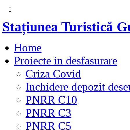
Stațiunea Turistică 
Home
Proiecte in desfasurare
Criza Covid
Inchidere depozit dese
PNRR C10
PNRR C3
PNRR C5