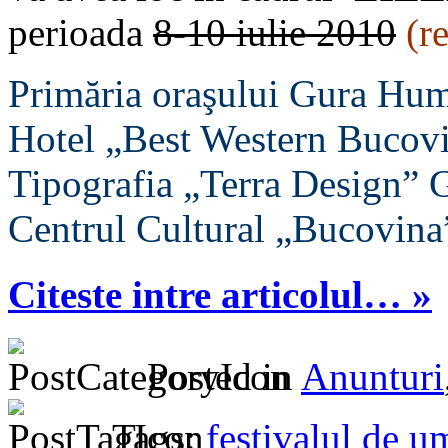
perioada
8-10 iulie 2010
(r
Primăria oraşului Gura Hu
Hotel „Best Western Bucov
Tipografia „Terra Design”
Centrul Cultural „Bucovina
Citeste intre articolul… »
Posted in
Anunturi
Tags:
festivalul de u