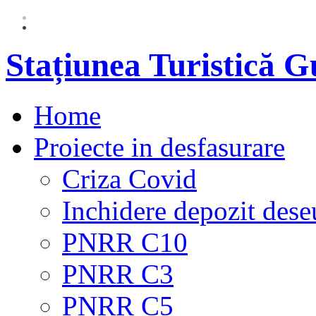
Stațiunea Turistică 
Home
Proiecte in desfasurare
Criza Covid
Inchidere depozit dese
PNRR C10
PNRR C3
PNRR C5