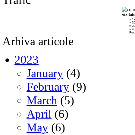
vizitat
» 1
» 3
» 3
» 40
Rec
Arhiva articole
2023
January
(4)
February
(9)
March
(5)
April
(6)
May
(6)