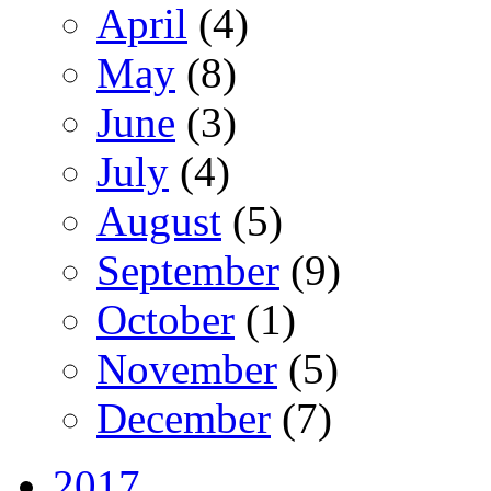
April
(4)
May
(8)
June
(3)
July
(4)
August
(5)
September
(9)
October
(1)
November
(5)
December
(7)
2017