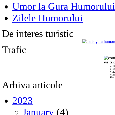
Umor la Gura Humorului
Zilele Humorului
De interes turistic
Trafic
vizitat
» 1
» 1
» 2
» 23
Rec
Arhiva articole
2023
January
(4)