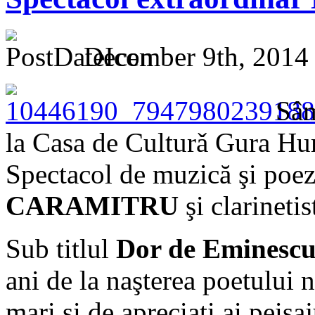
December 9th, 2014
Sâ
la Casa de Culturǎ Gura H
Spectacol de muzică şi poez
CARAMITRU
şi clarineti
Sub titlul
Dor de Eminescu
ani de la naşterea poetului n
mari şi de apreciaţi ai peisa