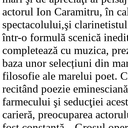
actorul Ion Caramitru, în cal
spectacolului,şi clarinetist
într-o formulă scenică inedit
completează cu muzica, prez
baza unor selecțiuni din man
filosofie ale marelui poet. 
recitând poezie eminesciană
farmecului şi seducţiei acest
carieră, preocuparea actoru
fost constantă. „Grosul oper