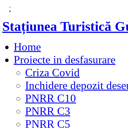
Stațiunea Turistică 
Home
Proiecte in desfasurare
Criza Covid
Inchidere depozit dese
PNRR C10
PNRR C3
PNRR C5