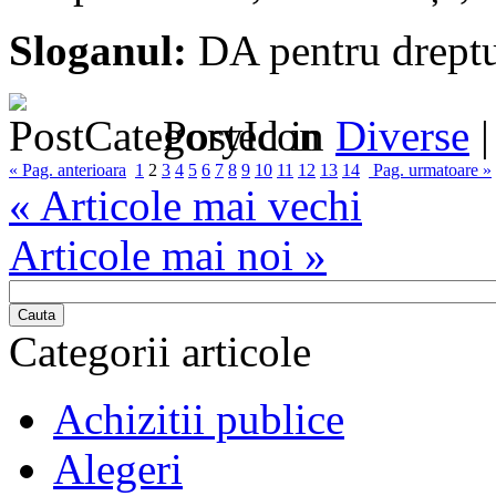
Sloganul:
DA pentru dreptu
Posted in
Diverse
« Pag. anterioara
1
2
3
4
5
6
7
8
9
10
11
12
13
14
Pag. urmatoare »
« Articole mai vechi
Articole mai noi »
Cauta
Categorii articole
Achizitii publice
Alegeri