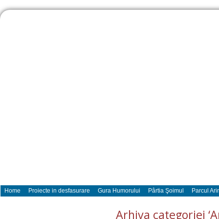
Home
Proiecte in desfasurare
Gura Humorului
Pârtia Şoimul
Parcul Ari
Arhiva categoriei ‘A