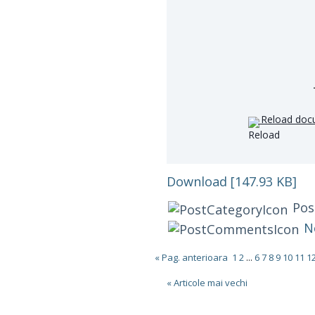
Reload doc
Download [147.93 KB]
Pos
N
« Pag. anterioara
1
2
...
6
7
8
9
10
11
1
« Articole mai vechi