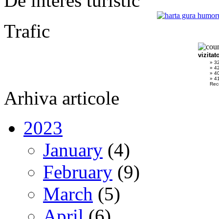
De interes turistic
Trafic
vizitat
» 3
» 4
» 4
» 41
Rec
Arhiva articole
2023
January
(4)
February
(9)
March
(5)
April
(6)