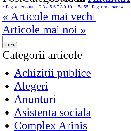
« Pag. anterioara
1
2
3
4
5
6
7
8
9
10
...
54
55
Pag. urmatoare »
« Articole mai vechi
Articole mai noi »
Cauta
Categorii articole
Achizitii publice
Alegeri
Anunturi
Asistenta sociala
Complex Arinis