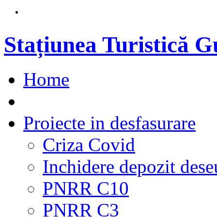
Stațiunea Turistică 
Home
Proiecte in desfasurare
Criza Covid
Inchidere depozit dese
PNRR C10
PNRR C3