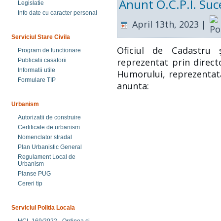
Anunt O.C.P.I. Suc
Legislatie
Info date cu caracter personal
April 13th, 2023 |
Serviciul Stare Civila
Oficiul de Cadastru ș
Program de functionare
reprezentat prin direct
Publicatii casatorii
Informatii utile
Humorului, reprezentat
Formulare TIP
anunta:
Urbanism
Autorizatii de construire
Certificate de urbanism
Nomenclator stradal
Plan Urbanistic General
Regulament Local de
Urbanism
Planse PUG
Cereri tip
Serviciul Politia Locala