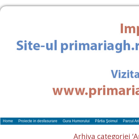
Home
Proiecte in desfasurare
Gura Humorului
Pârtia Şoimul
Parcul Ar
Arhiva categoriei ‘A