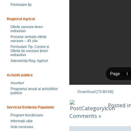
Formulare tip
Registrul Agricol
Oferte vanzare teren
extravilan
Procese verbale oferte
vanzare – 45 zile
Formulare Tip. Cerere si
Oferta de vanzare teren
extravilan
Adeverinta Reg. Agricol
Achizitii publice
Anunturi
Programul anual al achizitiilor
Download [73.80 KB]
publice
Posted i
Serviciul Evidenta Populatiei
Comments »
Program functionare
Informatii utile
Acte necesare