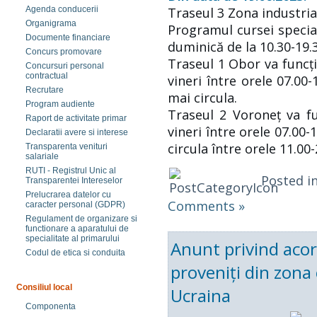
Traseul 3 Zona industria
Agenda conducerii
Organigrama
Programul cursei special
Documente financiare
duminică de la 10.30-19.3
Concurs promovare
Traseul 1 Obor va funcți
Concursuri personal
contractual
vineri între orele 07.00
Recrutare
mai circula.
Program audiente
Traseul 2 Voroneț va fu
Raport de activitate primar
vineri între orele 07.00-
Declaratii avere si interese
circula între orele 11.00-
Transparenta venituri
salariale
RUTI - Registrul Unic al
Posted i
Transparentei Intereselor
Prelucrarea datelor cu
Comments »
caracter personal (GDPR)
Regulament de organizare si
functionare a aparatului de
specialitate al primarului
Anunt privind acor
Codul de etica si conduita
proveniți din zona 
Consiliul local
Ucraina
Componenta