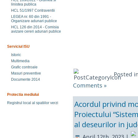
HCL 169/2022 - Ordinea si
linistea publica
HCL 51/1997 Contraventii
LEGEA nr. 60 din 1991 -
Organizare adunari publice
HCL 126 din 2014 - Comisia
avizare cereri adunari publice
Serviciul ISU
Istoric
Multimedia
Grafic controale
Posted i
Masuri preventive
Documente 2014
Comments »
Protectia mediului
Acordul privind m
Registrul local al spatiilor verzi
Proiectului “Sist
al deseurilor in ju
April 12th, 2023 |