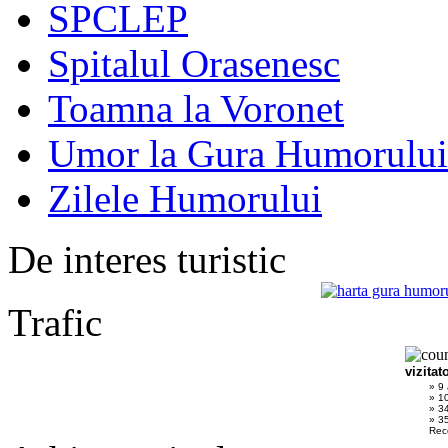
SPCLEP
Spitalul Orasenesc
Toamna la Voronet
Umor la Gura Humorului
Zilele Humorului
De interes turistic
Trafic
vizitat
» 9
» 1
» 3
» 35
Rec