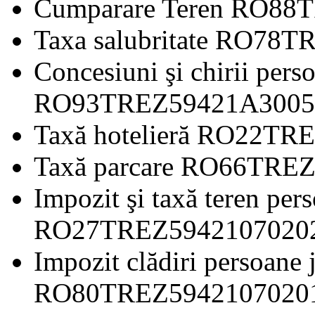
Cumparare Teren RO8
Taxa salubritate RO7
Concesiuni şi chirii perso
RO93TREZ59421A300
Taxă hotelieră RO22
Taxă parcare RO66TR
Impozit şi taxă teren pers
RO27TREZ594210702
Impozit clădiri persoane 
RO80TREZ594210702