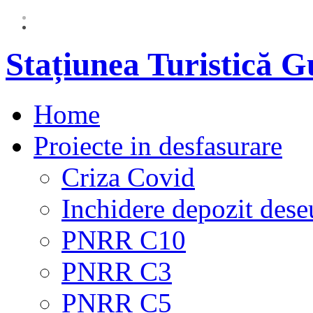
Stațiunea Turistică 
Home
Proiecte in desfasurare
Criza Covid
Inchidere depozit dese
PNRR C10
PNRR C3
PNRR C5