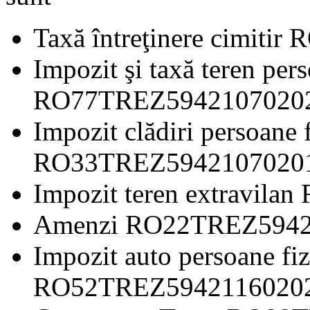
Taxă întreţinere cimi
Impozit şi taxă teren pers
RO77TREZ594210702
Impozit clădiri persoane 
RO33TREZ594210702
Impozit teren extravi
Amenzi RO22TREZ594
Impozit auto persoane fiz
RO52TREZ594211602