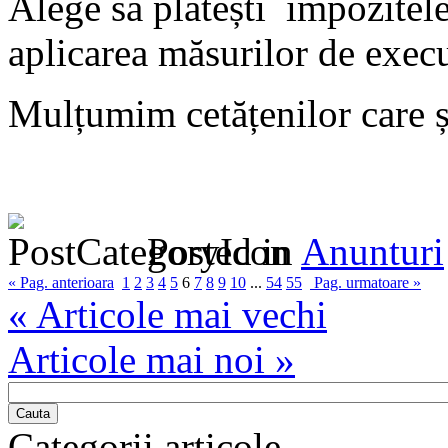
Alege să plătești impozitele
aplicarea măsurilor de execut
Mulțumim cetățenilor care și
Posted in
Anunturi
« Pag. anterioara
1
2
3
4
5
6
7
8
9
10
...
54
55
Pag. urmatoare »
« Articole mai vechi
Articole mai noi »
Cauta
Categorii articole