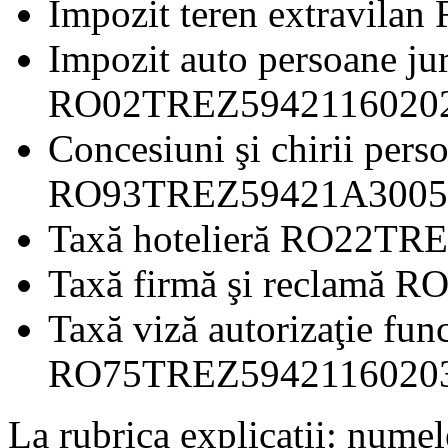
Impozit teren extravi
Impozit auto persoane jur
RO02TREZ594211602
Concesiuni şi chirii pers
RO93TREZ59421A300
Taxă hotelieră RO22
Taxă firmă şi reclam
Taxă viză autorizaţie fun
RO75TREZ594211602
La rubrica explicații: numel